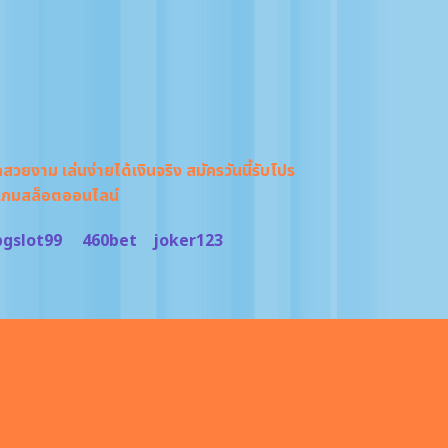
งาม เล่นง่ายได้เงินจริง สมัครวันนี้รับโปร
งเกมสล็อตออนไลน์
pgslot99
460bet
joker123