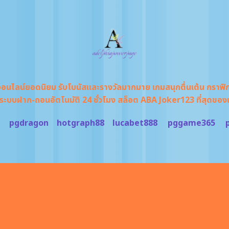
ไลน์ยอดนิยม รับโบนัสและรางวัลมากมาย เกมสนุกตื่นเต้น กราฟิกสวย
อมระบบฝาก-ถอนอัตโนมัติ 24 ชั่วโมง สล็อต ABA Joker123 ที่สุดขอ
pgdragon
hotgraph88
lucabet888
pggame365